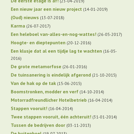
De eerste etage is af!
23-04-2019
Een nieuw jaar een nieuw project
14-01-2019
(Oud) nieuws
13-07-2018
Karma
26-07-2017
Een heleboel van-alles-en-nog-wattes!
26-05-2017
Hoogte- en dieptepunten
20-12-2016
Een klusje dat al een tijdje lag te wachten
16-05-
2016
De grote metamorfose
26-01-2016
De tuinsanering is eindelijk afgerond
21-10-2015
Van de hak op de tak
15-06-2015
Boomstronken, modder en verf
14-10-2014
Motorradfreundlicher Hotelbetrieb
16-04-2014
Stappen vooruit!
16-04-2014
Twee stappen vooruit, één achteruit!
31-01-2014
Tussen de bedrijven door
03-11-2013
De buitenboel
19-07-2013