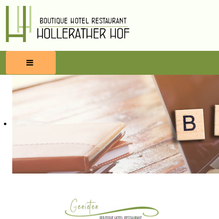
HOME
RESERVEREN
ETEN & DRINKEN
WELLNESS
OMGEVING
BLOG