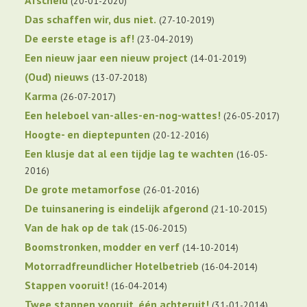
20-01-2020
Das schaffen wir, dus niet.
27-10-2019
De eerste etage is af!
23-04-2019
Een nieuw jaar een nieuw project
14-01-2019
(Oud) nieuws
13-07-2018
Karma
26-07-2017
Een heleboel van-alles-en-nog-wattes!
26-05-2017
Hoogte- en dieptepunten
20-12-2016
Een klusje dat al een tijdje lag te wachten
16-05-
2016
De grote metamorfose
26-01-2016
De tuinsanering is eindelijk afgerond
21-10-2015
Van de hak op de tak
15-06-2015
Boomstronken, modder en verf
14-10-2014
Motorradfreundlicher Hotelbetrieb
16-04-2014
Stappen vooruit!
16-04-2014
Twee stappen vooruit, één achteruit!
31-01-2014