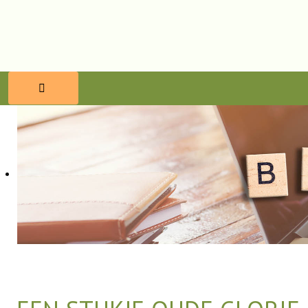
HOME
RESERVEREN
ETEN & DRINKEN
WELLNESS
OMGEVING
BLOG