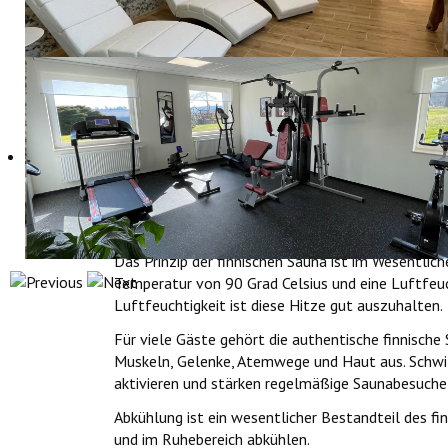
Badeschuhe 2,50 €
Zusätzliches Badetuch 2 €
Sollten Sie die Sauna nutzen wollen, teilen Sie un
Maximal können 4 Personen gleichzeitig die Saun
Öffnungszeiten
Mittwoch bis Montag von 9:00 bis 22:00 Uhr
Dienstag geschlossen
Wie funktioniert eine finnische Sauna?
Das Prinzip der finnischen Sauna ist im Wesentlic
Temperatur von 90 Grad Celsius und eine Luftfeuch
Luftfeuchtigkeit ist diese Hitze gut auszuhalten.
Für viele Gäste gehört die authentische finnische
Muskeln, Gelenke, Atemwege und Haut aus. Schwi
aktivieren und stärken regelmäßige Saunabesuc
Abkühlung ist ein wesentlicher Bestandteil des fi
und im Ruhebereich abkühlen.