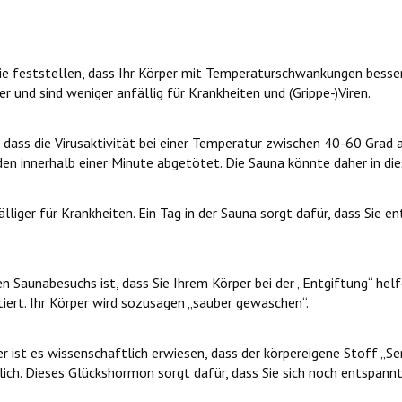
Sie feststellen, dass Ihr Körper mit Temperaturschwankungen bess
er und sind weniger anfällig für Krankheiten und (Grippe-)Viren.
dass die Virusaktivität bei einer Temperatur zwischen 40-60 Grad a
n innerhalb einer Minute abgetötet. Die Sauna könnte daher in diese
lliger für Krankheiten. Ein Tag in der Sauna sorgt dafür, dass Sie 
n Saunabesuchs ist, dass Sie Ihrem Körper bei der „Entgiftung“ hel
iert. Ihr Körper wird sozusagen „sauber gewaschen“.
r ist es wissenschaftlich erwiesen, dass der körpereigene Stoff „
cklich. Dieses Glückshormon sorgt dafür, dass Sie sich noch entspann