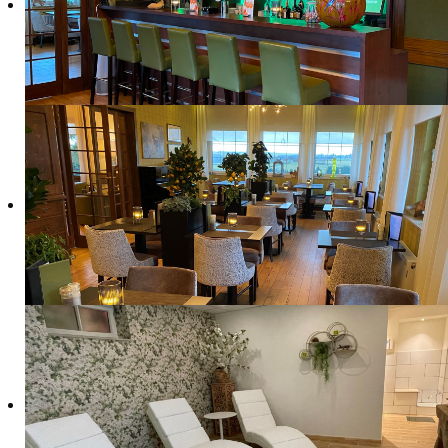
In unserer finnischen Sauna genießen Sie ein tradi
Sie sich Entspannen und zur Ruhe kommen.
Preisliste Sauna
Private Nutzung der Sauna:
1-2 Personen
3 Personen
4 Persone
2 Stunden
26 €
33 €
40 €
3 Stunden
31 €
39 €
47 €
4 Stunden
36 €
44 €
52 €
Inklusive Saunatuch & Badetuch
Bademantel 4 €