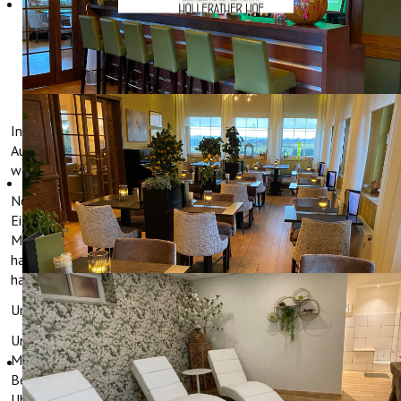
RESTAURANT
In unserem À-la-carte-Restaurant servieren wir eine große
Auswahl an Gerichten, die mit frischen Zutaten zubereitet
werden.
Neben regionalen Produkten, wie Wildschweingulasch vom
Eifeler Wildschwein und der berühmten Senfsuppe aus
Monschau, servieren wir beispielsweise auch ein leckeres
hausgemachtes Indonesisches Hühner-Saté. Auch für Vegetarier
haben wir eine große Auswahl.
Unsere Speisekarte finden Sie
hier
.
Unser Restaurant bietet Platz für 30 Personen und ist von
Mittwoch bis Montag immer ab 18:00 Uhr geöffnet.
Bestellungen sind bis 20:00 Uhr möglich. Wir schließen um 22:00
Uhr.