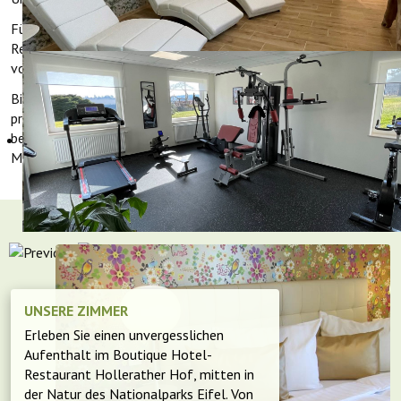
Für Nicht-Hotelgäste ist eine Reservierung erforderlich.
Reservierungen können nur telefonisch unter der Telefonnummer
vorgenommen werden
02482-7117
.
Bitte beachten Sie, dass es leider nicht möglich ist, die Rechnung
pro Tisch zu teilen. Die gesamte Rechnung muss auf einmal
beglichen werden. Wir danken für Ihr Verständnis und Ihre
Mitarbeit.
UNSERE ZIMMER
Erleben Sie einen unvergesslichen
Aufenthalt im Boutique Hotel-
Restaurant Hollerather Hof, mitten in
der Natur des Nationalparks Eifel. Von