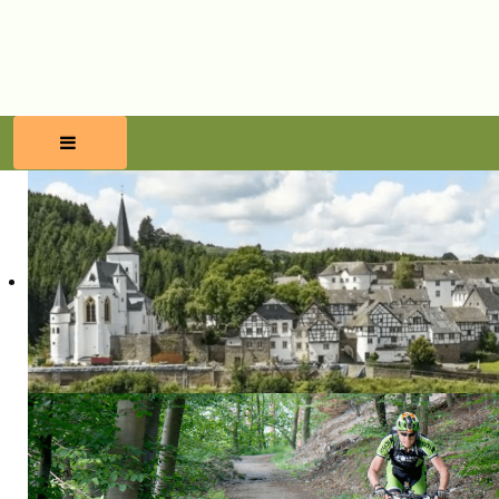
HOME
RESERVEREN
ETEN & DRINKEN
WELLNESS
OMGEVING
BLOG