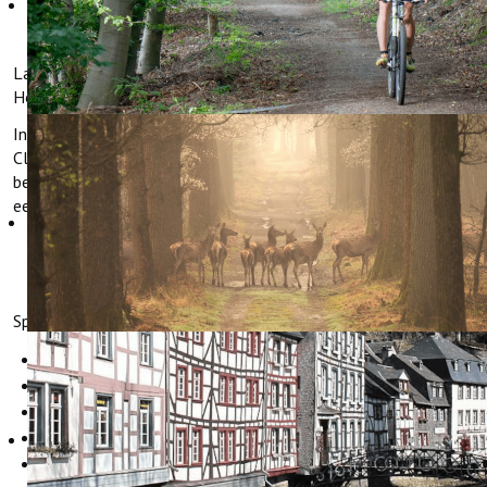
FIETSEN
Lang of kort verblijf, fietsers zijn altijd welkom in Hotel
Hollerather Hof.
In 2014 is het hotel is door de ADFC (Algemene Duitse Fietsers
Club) gecertificeerd als fietsvriendelijke accommodatie. Dit
betekent dat de Hollerather Hof voldoet aan alle eisen voor
een accommodatie geschikt voor fietsers.
Speciaal voor fietsers biedt Hotel Hollerather Hof:
Veilige stalling van fietsen
Omkleed- en droogruimte voor uw kleding
Het belangrijkste gereedschap voor kleine reparaties
Uitgebreid informatiemateriaal
Toerkaarten