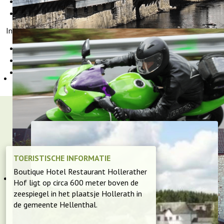
Op verzoek een lunchpakket
Etc.
Interessante links voor fietsers:
Fietsroutes in de Eifel
Fietsverhuur
of
Eifel e-Bike
GPS routes om te downloaden "GPS-Tour.info"
TOERISTISCHE INFORMATIE
Boutique Hotel Restaurant Hollerather
Hof ligt op circa 600 meter boven de
zeespiegel in het plaatsje Hollerath in
de gemeente Hellenthal.