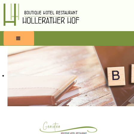
HOME
RESERVEREN
ETEN & DRINKEN
WELLNESS
OMGEVING
BLOG