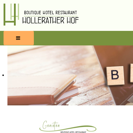
HOME
RESERVEREN
ETEN & DRINKEN
WELLNESS
OMGEVING
BLOG