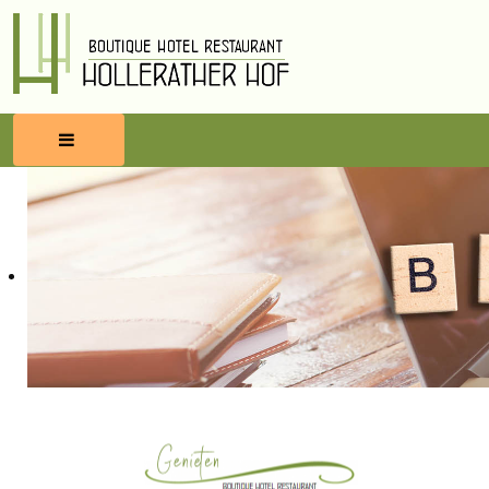
HOME
RESERVEREN
ETEN & DRINKEN
WELLNESS
OMGEVING
BLOG